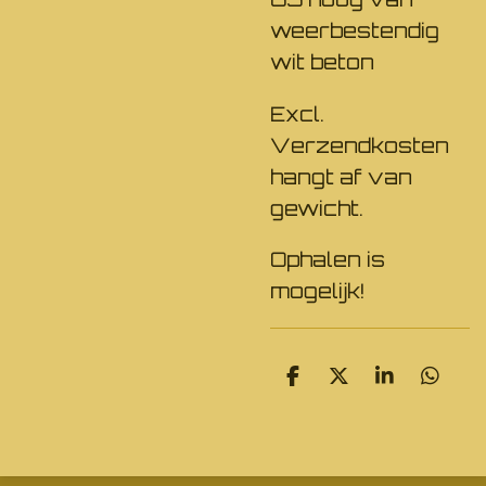
weerbestendig
wit beton
Excl.
Verzendkosten
hangt af van
gewicht.
Ophalen is
mogelijk!
D
D
S
D
e
e
h
e
l
e
a
l
e
l
r
e
n
e
n