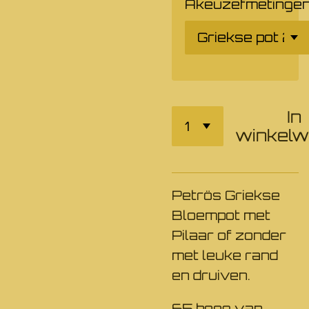
Akeuzefmetinge
In
winkel
Petrös Griekse
Bloempot met
Pilaar of zonder
met leuke rand
en druiven.
65 hoog van