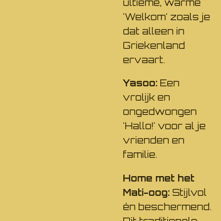
ultieme, warme
'Welkom' zoals je
dat alleen in
Griekenland
ervaart.
Yasoo:
Een
vrolijk en
ongedwongen
'Hallo!' voor al je
vrienden en
familie.
Home met het
Mati-oog:
Stijlvol
én beschermend.
Dit traditionele