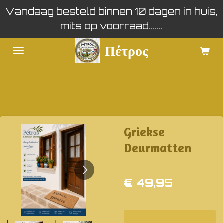
Vandaag besteld binnen 10 dagen in huis,
Ga
mits op voorraad.......
direct
naar
Πέτρος
de
hoofdinhoud
Griekse
Deurmatten
€ 49,95